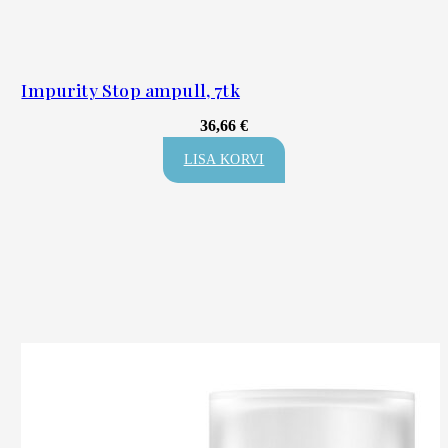
Impurity Stop ampull, 7tk
36,66
€
LISA KORVI