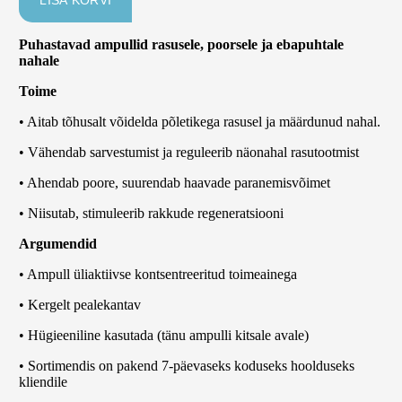
Puhastavad ampullid rasusele, poorsele ja ebapuhtale
nahale
Toime
• Aitab tõhusalt võidelda põletikega rasusel ja määrdunud nahal.
• Vähendab sarvestumist ja reguleerib näonahal rasutootmist
• Ahendab poore, suurendab haavade paranemisvõimet
• Niisutab, stimuleerib rakkude regeneratsiooni
Argumendid
• Ampull üliaktiivse kontsentreeritud toimeainega
• Kergelt pealekantav
• Hügieeniline kasutada (tänu ampulli kitsale avale)
• Sortimendis on pakend 7-päevaseks koduseks hoolduseks
kliendile