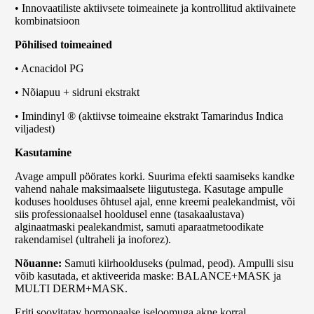
• Innovaatiliste aktiivsete toimeainete ja kontrollitud aktiivainete
kombinatsioon
Põhilised toimeained
• Acnacidol PG
• Nõiapuu + sidruni ekstrakt
• Imindinyl ® (aktiivse toimeaine ekstrakt Tamarindus Indica
viljadest)
Kasutamine
Avage ampull pöörates korki. Suurima efekti saamiseks kandke
vahend nahale maksimaalsete liigutustega. Kasutage ampulle
koduses hoolduses õhtusel ajal, enne kreemi pealekandmist, või
siis professionaalsel hooldusel enne (tasakaalustava)
alginaatmaski pealekandmist, samuti aparaatmetoodikate
rakendamisel (ultraheli ja inoforez).
Nõuanne:
Samuti kiirhoolduseks (pulmad, peod). Ampulli sisu
võib kasutada, et aktiveerida maske: BALANCE+MASK ja
MULTI DERM+MASK.
Eriti soovitatav hormonaalse iseloomuga akne korral.